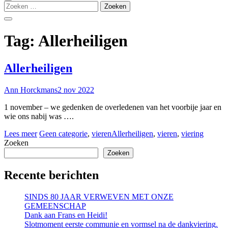
Zoeken
naar:
Tag:
Allerheiligen
Allerheiligen
Ann Horckmans
2 nov 2022
1 november – we gedenken de overledenen van het voorbije jaar en
wie ons nabij was ….
Lees meer
Geen categorie
,
vieren
Allerheiligen
,
vieren
,
viering
Zoeken
Zoeken
Recente berichten
SINDS 80 JAAR VERWEVEN MET ONZE
GEMEENSCHAP
Dank aan Frans en Heidi!
Slotmoment eerste communie en vormsel na de dankviering.