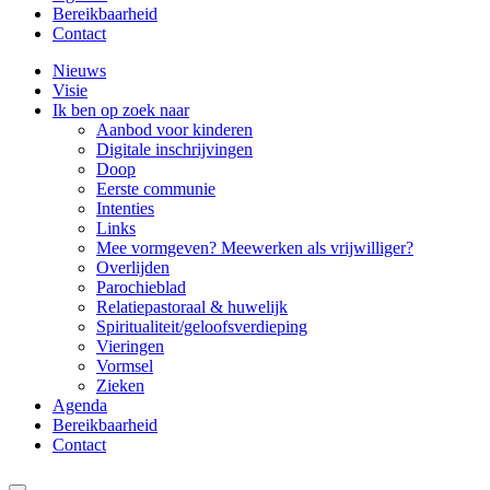
Bereikbaarheid
Contact
Nieuws
Visie
Ik ben op zoek naar
Aanbod voor kinderen
Digitale inschrijvingen
Doop
Eerste communie
Intenties
Links
Mee vormgeven? Meewerken als vrijwilliger?
Overlijden
Parochieblad
Relatiepastoraal & huwelijk
Spiritualiteit/geloofsverdieping
Vieringen
Vormsel
Zieken
Agenda
Bereikbaarheid
Contact