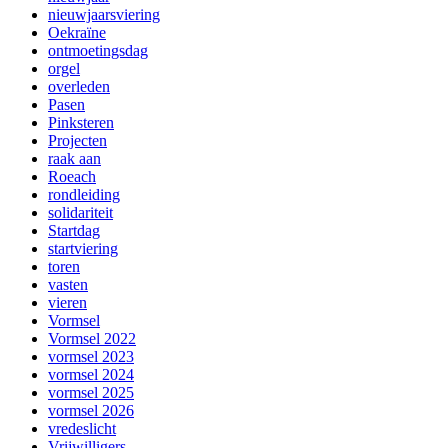
nieuwjaarsviering
Oekraïne
ontmoetingsdag
orgel
overleden
Pasen
Pinksteren
Projecten
raak aan
Roeach
rondleiding
solidariteit
Startdag
startviering
toren
vasten
vieren
Vormsel
Vormsel 2022
vormsel 2023
vormsel 2024
vormsel 2025
vormsel 2026
vredeslicht
Vrijwilligers