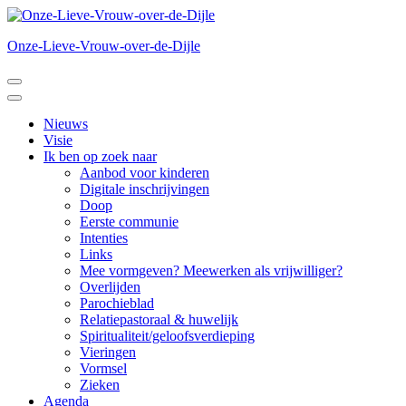
Ga
naar
Onze-Lieve-Vrouw-over-de-Dijle
inhoud
(druk
op
Enter)
Nieuws
Visie
Ik ben op zoek naar
Aanbod voor kinderen
Digitale inschrijvingen
Doop
Eerste communie
Intenties
Links
Mee vormgeven? Meewerken als vrijwilliger?
Overlijden
Parochieblad
Relatiepastoraal & huwelijk
Spiritualiteit/geloofsverdieping
Vieringen
Vormsel
Zieken
Agenda