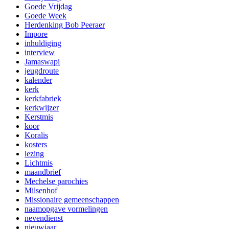
Goede Vrijdag
Goede Week
Herdenking Bob Peeraer
Impore
inhuldiging
interview
Jamaswapi
jeugdroute
kalender
kerk
kerkfabriek
kerkwijzer
Kerstmis
koor
Koralis
kosters
lezing
Lichtmis
maandbrief
Mechelse parochies
Milsenhof
Missionaire gemeenschappen
naamopgave vormelingen
nevendienst
nieuwjaar