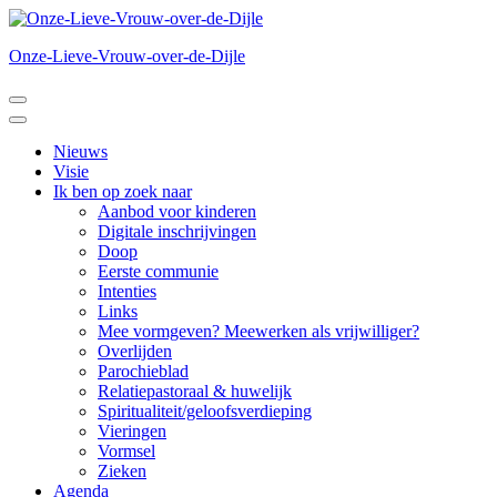
Ga
naar
Onze-Lieve-Vrouw-over-de-Dijle
inhoud
(druk
op
Enter)
Nieuws
Visie
Ik ben op zoek naar
Aanbod voor kinderen
Digitale inschrijvingen
Doop
Eerste communie
Intenties
Links
Mee vormgeven? Meewerken als vrijwilliger?
Overlijden
Parochieblad
Relatiepastoraal & huwelijk
Spiritualiteit/geloofsverdieping
Vieringen
Vormsel
Zieken
Agenda