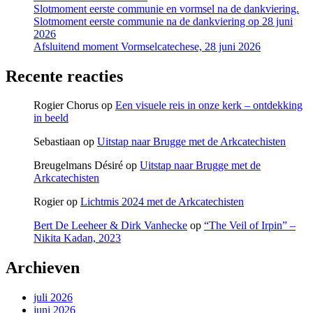
Slotmoment eerste communie en vormsel na de dankviering.
Slotmoment eerste communie na de dankviering op 28 juni
2026
Afsluitend moment Vormselcatechese, 28 juni 2026
Recente reacties
Rogier Chorus
op
Een visuele reis in onze kerk – ontdekking
in beeld
Sebastiaan
op
Uitstap naar Brugge met de Arkcatechisten
Breugelmans Désiré
op
Uitstap naar Brugge met de
Arkcatechisten
Rogier
op
Lichtmis 2024 met de Arkcatechisten
Bert De Leeheer & Dirk Vanhecke
op
“The Veil of Irpin” –
Nikita Kadan, 2023
Archieven
juli 2026
juni 2026