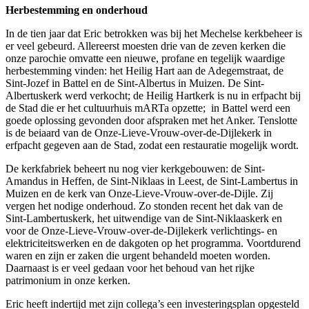
Herbestemming en onderhoud
In de tien jaar dat Eric betrokken was bij het Mechelse kerkbeheer is
er veel gebeurd. Allereerst moesten drie van de zeven kerken die
onze parochie omvatte een nieuwe, profane en tegelijk waardige
herbestemming vinden: het Heilig Hart aan de Adegemstraat, de
Sint-Jozef in Battel en de Sint-Albertus in Muizen. De Sint-
Albertuskerk werd verkocht; de Heilig Hartkerk is nu in erfpacht bij
de Stad die er het cultuurhuis mARTa opzette; in Battel werd een
goede oplossing gevonden door afspraken met het Anker. Tenslotte
is de beiaard van de Onze-Lieve-Vrouw-over-de-Dijlekerk in
erfpacht gegeven aan de Stad, zodat een restauratie mogelijk wordt.
De kerkfabriek beheert nu nog vier kerkgebouwen: de Sint-
Amandus in Heffen, de Sint-Niklaas in Leest, de Sint-Lambertus in
Muizen en de kerk van Onze-Lieve-Vrouw-over-de-Dijle. Zij
vergen het nodige onderhoud. Zo stonden recent het dak van de
Sint-Lambertuskerk, het uitwendige van de Sint-Niklaaskerk en
voor de Onze-Lieve-Vrouw-over-de-Dijlekerk verlichtings- en
elektriciteitswerken en de dakgoten op het programma. Voortdurend
waren en zijn er zaken die urgent behandeld moeten worden.
Daarnaast is er veel gedaan voor het behoud van het rijke
patrimonium in onze kerken.
Eric heeft indertijd met zijn collega’s een investeringsplan opgesteld