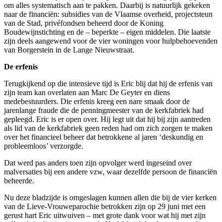
om alles systematisch aan te pakken. Daarbij is natuurlijk gekeken
naar de financiën: subsidies van de Vlaamse overheid, projectsteun
van de Stad, privéfondsen beheerd door de Koning
Boudewijnstichting en de
–
beperkte – eigen middelen. Die laatste
zijn deels aangewend voor de vier woningen voor hulpbehoevenden
van Borgerstein in de Lange Nieuwstraat.
De erfenis
Terugkijkend op die intensieve tijd is Eric blij dat hij de erfenis van
zijn team kan overlaten aan Marc De Geyter en diens
medebestuurders. Die erfenis kreeg een nare smaak door de
jarenlange fraude die de penningmeester van de kerkfabriek had
gepleegd. Eric is er open over. Hij legt uit dat hij bij zijn aantreden
als lid van de kerkfabriek geen reden had om zich zorgen te maken
over het financieel beheer dat betrokkene al jaren ‘deskundig en
probleemloos’ verzorgde.
Dat werd pas anders toen zijn opvolger werd ingeseind over
malversaties bij een andere vzw, waar dezelfde persoon de financiën
beheerde.
Nu deze bladzijde is omgeslagen kunnen allen die bij de vier kerken
van de Lieve-Vrouweparochie betrokken zijn op 29 juni met een
gerust hart Eric uitwuiven – met grote dank voor wat hij met zijn