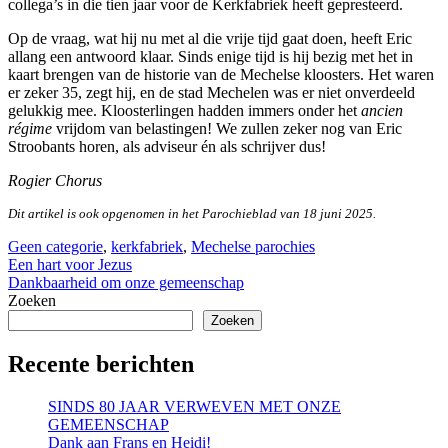
collega’s in die tien jaar voor de Kerkfabriek heeft gepresteerd.
Op de vraag, wat hij nu met al die vrije tijd gaat doen, heeft Eric
allang een antwoord klaar. Sinds enige tijd is hij bezig met het in
kaart brengen van de historie van de Mechelse kloosters. Het waren
er zeker 35, zegt hij, en de stad Mechelen was er niet onverdeeld
gelukkig mee. Kloosterlingen hadden immers onder het
ancien
régime
vrijdom van belastingen! We zullen zeker nog van Eric
Stroobants horen, als adviseur én als schrijver dus!
Rogier Chorus
Dit artikel is ook opgenomen in het Parochieblad van 18 juni 2025.
Geen categorie
,
kerkfabriek
,
Mechelse parochies
Berichtnavigatie
Een hart voor Jezus
Dankbaarheid om onze gemeenschap
Zoeken
Zoeken
Recente berichten
SINDS 80 JAAR VERWEVEN MET ONZE
GEMEENSCHAP
Dank aan Frans en Heidi!