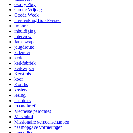
Godly Play
Goede Vrijdag
Goede Week
Herdenking Bob Peeraer
Impore
inhuldiging
interview
Jamaswapi
jeugdroute
kalender
kerk
kerkfabriek
kerkwijzer
Kerstmis
koor
Koralis
kosters
lezing
Lichtmis
maandbrief
Mechelse parochies
Milsenhof
Missionaire gemeenschappen
naamopgave vormelingen
nevendienst