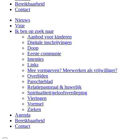
Bereikbaarheid
Contact
Nieuws
Visie
Ik ben op zoek naar
Aanbod voor kinderen
Digitale inschrijvingen
Doop
Eerste communie
Intenties
Links
Mee vormgeven? Meewerken als vrijwilliger?
Overlijden
Parochieblad
Relatiepastoraal & huwelijk
Spiritualiteit/geloofsverdieping
Vieringen
Vormsel
Zieken
Agenda
Bereikbaarheid
Contact