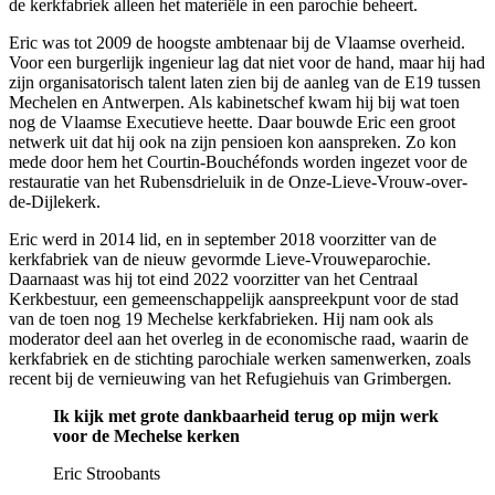
de kerkfabriek alleen het materiële in een parochie beheert.
Eric was tot 2009 de hoogste ambtenaar bij de Vlaamse overheid.
Voor een burgerlijk ingenieur lag dat niet voor de hand, maar hij had
zijn organisatorisch talent laten zien bij de aanleg van de E19 tussen
Mechelen en Antwerpen. Als kabinetschef kwam hij bij wat toen
nog de Vlaamse Executieve heette. Daar bouwde Eric een groot
netwerk uit dat hij ook na zijn pensioen kon aanspreken. Zo kon
mede door hem het Courtin-Bouchéfonds worden ingezet voor de
restauratie van het Rubensdrieluik in de Onze-Lieve-Vrouw-over-
de-Dijlekerk.
Eric werd in 2014 lid, en in september 2018 voorzitter van de
kerkfabriek van de nieuw gevormde Lieve-Vrouweparochie.
Daarnaast was hij tot eind 2022 voorzitter van het Centraal
Kerkbestuur, een gemeenschappelijk aanspreekpunt voor de stad
van de toen nog 19 Mechelse kerkfabrieken. Hij nam ook als
moderator deel aan het overleg in de economische raad, waarin de
kerkfabriek en de stichting parochiale werken samenwerken, zoals
recent bij de vernieuwing van het Refugiehuis van Grimbergen
.
Ik kijk met grote dankbaarheid terug op mijn werk
voor de Mechelse kerken
Eric Stroobants