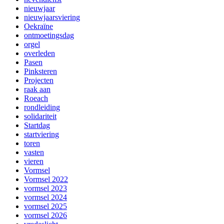
nieuwjaar
nieuwjaarsviering
Oekraïne
ontmoetingsdag
orgel
overleden
Pasen
Pinksteren
Projecten
raak aan
Roeach
rondleiding
solidariteit
Startdag
startviering
toren
vasten
vieren
Vormsel
Vormsel 2022
vormsel 2023
vormsel 2024
vormsel 2025
vormsel 2026